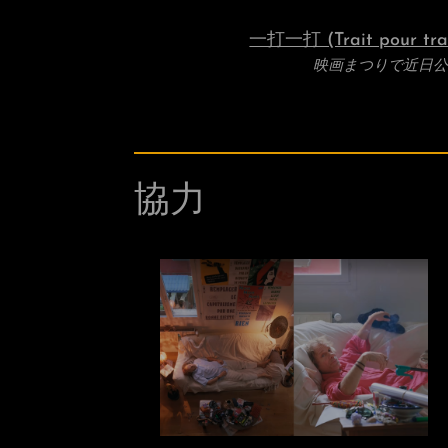
一打一打 (Trait pour trai
映画まつりで近日
協力