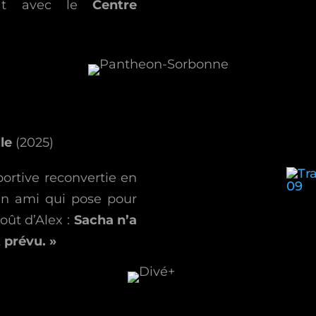
at avec le
Centre
lle
(2025)
portive reconvertie en
, un ami qui pose pour
goût d’Alex :
Sacha n’a
t prévu. »