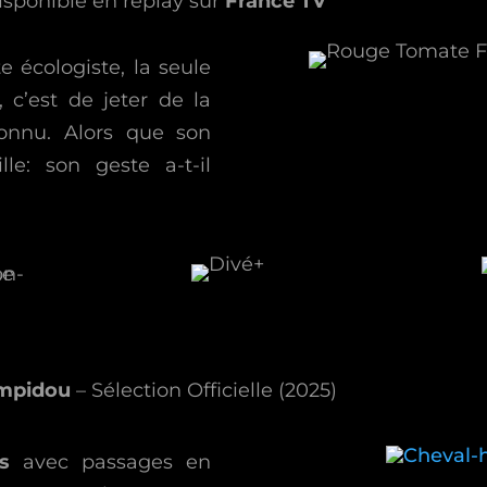
isponible en replay sur
France TV
e écologiste, la seule
 c’est de jeter de la
onnu. Alors que son
lle: son geste a-t-il
mpidou
– Sélection Officielle (2025)
s
avec passages en