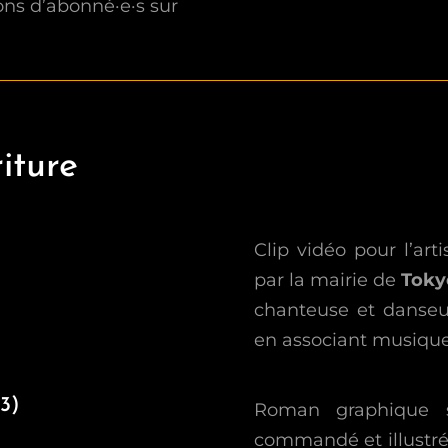
ons d’abonné·e·s sur
riture
Clip vidéo pour l’art
par la mairie de
Toky
chanteuse et danseus
en associant musique
3)
Roman graphique s
commandé et illustré 