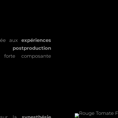
quée aux
expériences
la
postproduction
 forte composante
 sur la
synesthésie