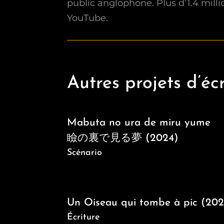
public anglophone. Plus d’1.4 milli
YouTube.
Autres projets d’éc
Mabuta no ura de miru yume
瞼の裏で見る夢 (2024)
Scénario
Un Oiseau qui tombe à pic (202
Écriture