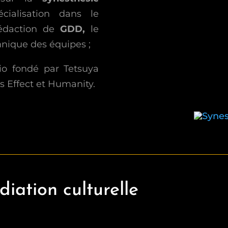
cialisation dans le
édaction de
GDD
,
le
hnique des équipes ;
io fondé par Tetsuya
is Effect et Humanity.
iation culturelle